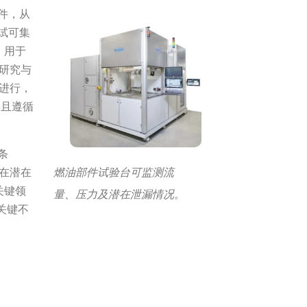
件，从
试可集
，用于
性研究与
以进行，
并且遵循
条
燃油部件试验台可监测流
。在潜在
关键领
量、压力及潜在泄漏情况。
“关键不