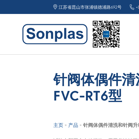
江苏省昆山市张浦镇德浦路692号
+
针阀体偶件清
FVC-RT6型
»
»
主页
产品
针阀体偶件清洗和针阀升程检