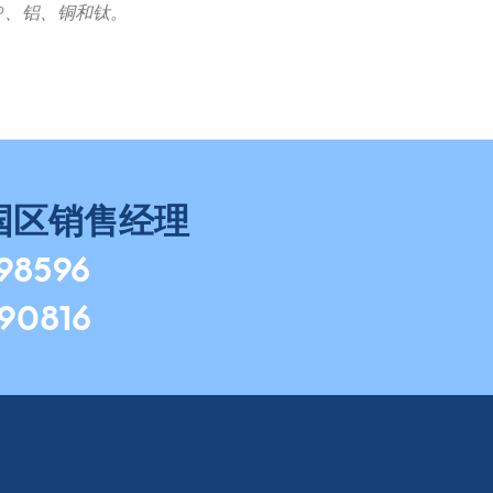
FP、铝、铜和钛。
国区销售经理
798596
490816