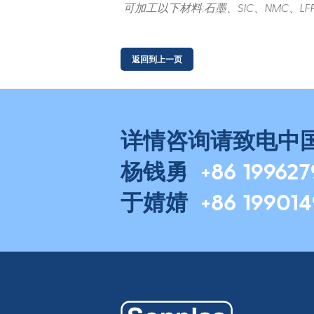
可加工以下材料:石墨、SIC、NMC、L
详情咨询请致电中
杨钱勇
+86 19962
于婧婧
+86 19901