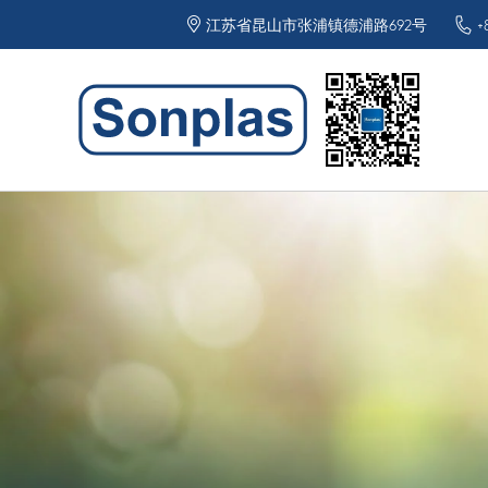
江苏省昆山市张浦镇德浦路692号
+