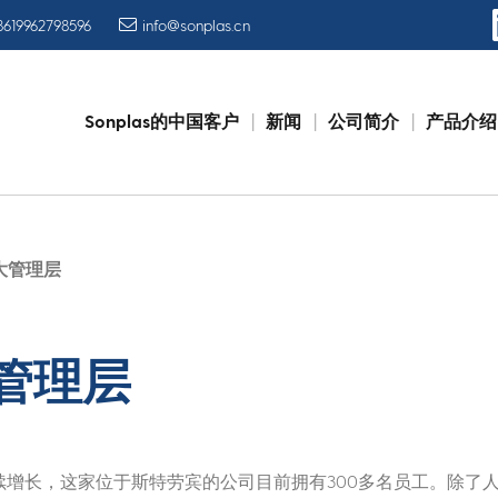
8619962798596
info@sonplas.cn
Sonplas的中国客户
新闻
公司简介
产品介绍
Skip
to
content
扩大管理层
大管理层
务持续增长，这家位于斯特劳宾的公司目前拥有300多名员工。除